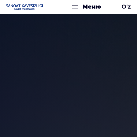
Меню
O‘z