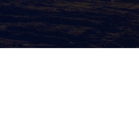
Контактная информация
Адрес
Мирзо Улугбекский район, ул.
Сайрам 2, Ташкент, 100170
Будни: c 9 до 18
Сб-Вс: Выходной
Контактный телефон / Факс